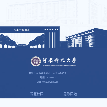
地址：河南省洛阳市开元大道263号
邮编：471023
web@haust.edu.cn
智慧校园
思政园地
我i科大
科大组织
办公OA
清风科大