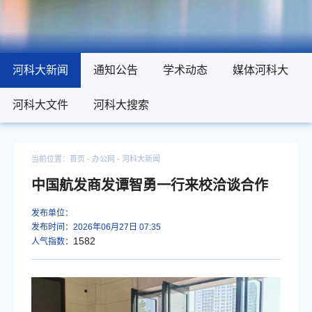
河科大新闻
河科大新闻
通知公告
通知公告
学术动态
学术动态
媒体河科大
媒体河科大
河科大文件
河科大文件
河科大搜索
河科大搜索
当前位置：
首页
- 办公网 -
河科大新闻
中国航发商发谭智勇一行来校洽谈合作
发布单位：
发布时间：2026年06月27日 07:35
1582
人气指数：