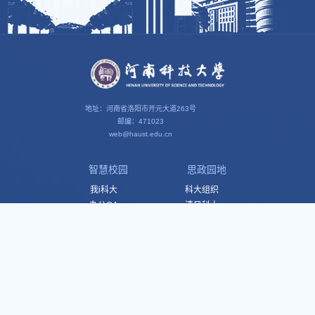
地址：河南省洛阳市开元大道263号
邮编：471023
web@haust.edu.cn
智慧校园
思政园地
我i科大
科大组织
办公OA
清风科大
教育在线
灯塔网
财务服务
马克思主义学院
智慧工会
学生校友
媒体链接