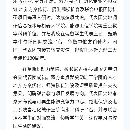
尔古柏·拉留等出席。双方围绕自动化专业“4+0双
证”培养方案修订、招生规模扩容及联合申报国际科
研项目等深入研讨，达成多项共识。代表团实地调
研信息技术与机器人学院、能源工程学院等重点教
学科研单位，并与我校在俄留学生代表座谈，鼓励
学生依托国际交流平台，争做中俄友谊使者。同
时，代表团向俄方转交贺信，祝贺托木斯克理工大
学建校130周年。
在莫斯科动力学院，校长尼古拉·罗加廖夫亲切
会见代表团成员。双方重点就莫动理工学院的人才
培养方案优化、师资队伍建设及课程质量提升交换
意见，明确联合教育项目发展方向。代表团实地考
察分布式与可再生能源竞争力中心、继电保护及电
力系统自动化教研室等高水平科研平台，并与联合
培养学生面对面交流，倾听学生关于课程学习与校
园生活的建议。