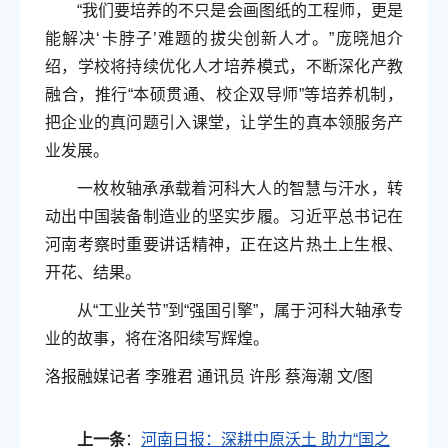
“我们要培养的不只是会画图纸的工程师，更是
能解决‘卡脖子’难题的拔尖创新人才。”庞晓旭介
绍，学校将持续优化人才培养模式，不断深化产教
融合，推行“本硕贯通、校企双导师”等培养机制，
把企业的真问题引入课堂，让学生的真本领服务产
业发展。
一枚枚轴承承载着河科大人的智慧与汗水，转
动出中国装备制造业的坚实步履。习近平总书记在
河南考察时重要讲话精神，正在这片热土上生根、
开花、结果。
从“工业关节”到“强国引擎”，属于河科大轴承专
业的故事，将在洛阳续写辉煌。
洛报融媒记者 李雅君 通讯员 许彤 蔡海潮 文/图
上一条
：
河南日报：深耕中原沃土 助力“国之