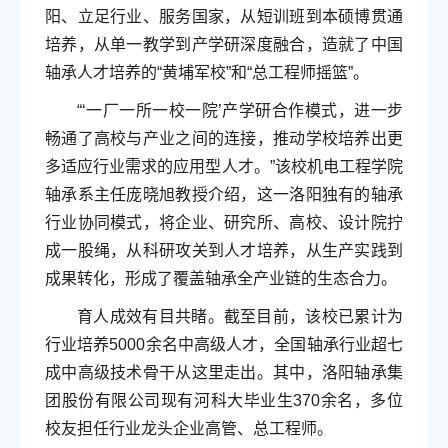
阳、立足行业、服务国家，从短训班到本硕博贯通
培养，从单一教学到产学研深度融合，造就了中国
轴承人才培养的“黄埔军校”和“总工程师摇篮”。
“‘一厂一所一校一院’产学研合作模式，进一步
畅通了高校与产业之间的连接，推动学校培养出更
多适应行业需求的应用型人才。”该校机电工程学院
轴承系主任庞晓旭教授介绍，这一洛阳独有的轴承
行业协同模式，将企业、研究所、高校、设计院拧
成一股绳，从科研攻关到人才培养，从生产实践到
成果转化，形成了覆盖轴承全产业链的生态合力。
育人成效有目共睹。截至目前，该校已累计为
行业培养5000余名中高级人才，全国轴承行业超七
成中高级技术骨干从这里走出。其中，洛阳轴承集
团股份有限公司现有河科大毕业生370余名，多位
校友担任行业龙头企业高管、总工程师。