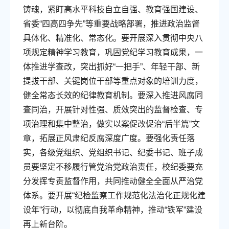
铸魂，紧盯高水平科技自立自强、教育强国建设、
省委“四高四争先”等重要战略部署，推进政治监督
具体化、精准化、常态化。要开展深入贯彻中央八
项规定精神学习教育，巩固党纪学习教育成果，一
体推进学查改，突出抓好“一把手”、年轻干部、新
提拔干部、关键岗位干部等重点对象的培训力度，
健全常态长效的纪律教育机制。要深入推进风腐同
查同治，开展针对性强、质效突出的监督检查、专
项治理和集中整治，做实以案促改促治“后半篇”文
章，拓展正风肃纪反腐深度广度。要强化责任落
实，各级党组织、党组织书记、纪委书记、班子成
员要坚定不移履行管党治党政治责任，校纪委要充
分发挥专责监督作用，共同推动健全全面从严治党
体系。要开展“纪检监察工作规范化法治化正规化建
设年”行动，以彻底自我革命精神，推动“铁军”建设
再上新台阶。