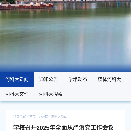
河科大新闻
河科大新闻
通知公告
通知公告
学术动态
学术动态
媒体河科大
媒体河科大
河科大文件
河科大文件
河科大搜索
河科大搜索
当前位置：
首页
- 办公网 -
河科大新闻
学校召开2025年全面从严治党工作会议