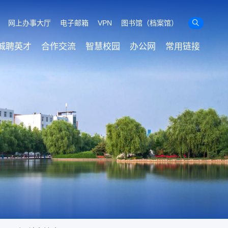
网上办事大厅
电子邮箱
VPN
图书馆（档案馆）

诚聘英才
合作交流
智慧校园
办公网
常用链接