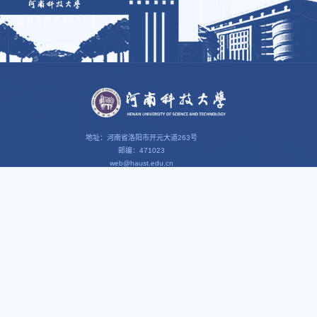
地址：河南省洛阳市开元大道263号
邮编：471023
web@haust.edu.cn
智慧校园
思政园地
我i科大
科大组织
办公OA
清风科大
教育在线
灯塔网
财务服务
马克思主义学院
智慧工会