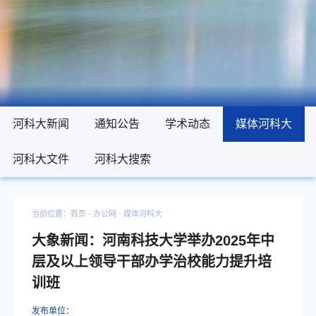
河科大新闻
河科大新闻
通知公告
通知公告
学术动态
学术动态
媒体河科大
媒体河科大
河科大文件
河科大文件
河科大搜索
河科大搜索
当前位置：
首页
- 办公网 -
媒体河科大
大象新闻：河南科技大学举办2025年中
层及以上领导干部办学治校能力提升培
训班
发布单位：