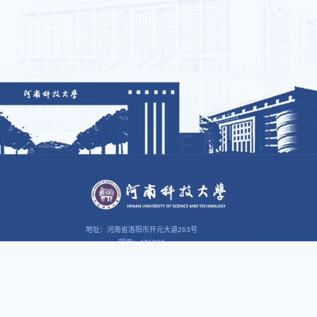
地址：河南省洛阳市开元大道263号
邮编：471023
web@haust.edu.cn
智慧校园
思政园地
我i科大
科大组织