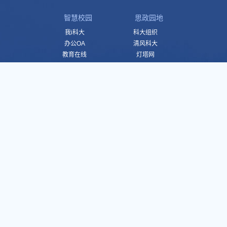
智慧校园
思政园地
我i科大
科大组织
办公OA
清风科大
教育在线
灯塔网
财务服务
马克思主义学院
智慧工会
学生校友
媒体链接
学生工作
科大校报
校友网
官方微信
鼎宝呼声
官方微博
官方视频号
版权所有 2025 河南科技大学
豫ICP备05002480号-1
豫公网安备41031102000858号