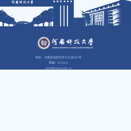
地址：河南省洛阳市开元大道263号
邮编：471023
web@haust.edu.cn
智慧校园
思政园地
我i科大
科大组织
办公OA
清风科大
教育在线
灯塔网
财务服务
马克思主义学院
智慧工会