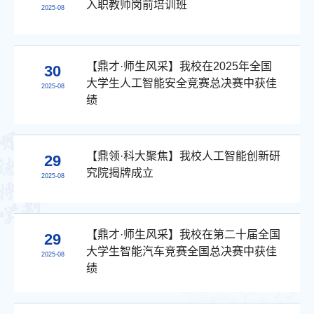
入职教师岗前培训班
2025-08
【鼎才·师生风采】我校在2025年全国
30
大学生人工智能安全竞赛总决赛中获佳
2025-08
绩
【鼎领·科大聚焦】我校人工智能创新研
29
究院揭牌成立
2025-08
【鼎才·师生风采】我校在第二十届全国
29
大学生智能汽车竞赛全国总决赛中获佳
2025-08
绩