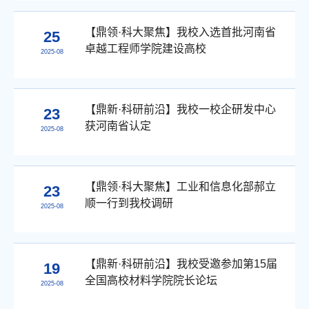
【鼎领·科大聚焦】我校入选首批河南省
25
卓越工程师学院建设高校
2025-08
【鼎新·科研前沿】我校一校企研发中心
23
获河南省认定
2025-08
【鼎领·科大聚焦】工业和信息化部郝立
23
顺一行到我校调研
2025-08
【鼎新·科研前沿】我校受邀参加第15届
19
全国高校材料学院院长论坛
2025-08