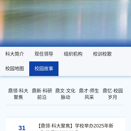
科大简介
科大简介
现任领导
现任领导
组织机构
组织机构
校训校歌
校训校歌
校园地图
校园地图
校园故事
校园故事
鼎领·科大
鼎新·科研
鼎文·文化
鼎才·师生
鼎忆·校园
聚焦
前沿
脉动
风采
岁月
【鼎领·科大聚焦】学校举办2025年新
31