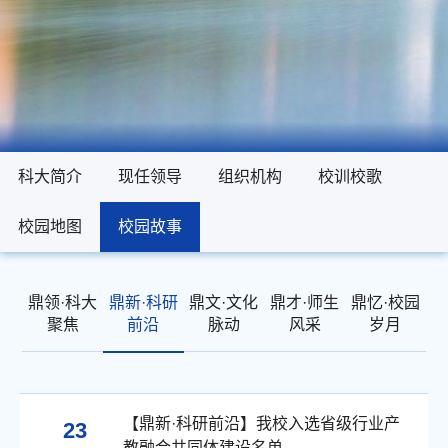
科大简介
科大简介
现任领导
现任领导
组织机构
组织机构
校训校歌
校训校歌
校园地图
校园地图
校园故事
校园故事
鼎领·科大
鼎新·科研
鼎文·文化
鼎才·师生
鼎忆·校园
聚焦
前沿
脉动
风采
岁月
【鼎新·科研前沿】我校入选省级行业产
23
教融合共同体建设名单