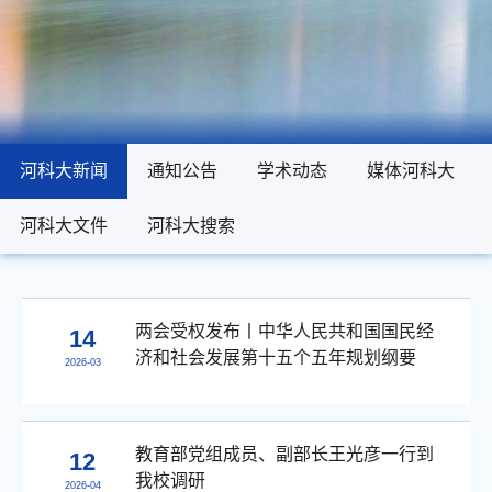
河科大新闻
河科大新闻
通知公告
通知公告
学术动态
学术动态
媒体河科大
媒体河科大
河科大文件
河科大文件
河科大搜索
河科大搜索
两会受权发布丨中华人民共和国国民经
14
济和社会发展第十五个五年规划纲要
2026-03
教育部党组成员、副部长王光彦一行到
12
我校调研
2026-04