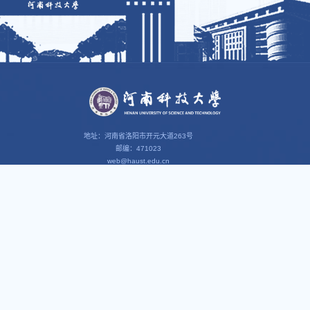
地址：河南省洛阳市开元大道263号
邮编：471023
web@haust.edu.cn
智慧校园
思政园地
我i科大
科大组织
办公OA
清风科大
教育在线
灯塔网
财务服务
马克思主义学院
智慧工会