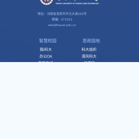
地址：河南省洛阳市开元大道263号
邮编：471023
web@haust.edu.cn
智慧校园
思政园地
我i科大
科大组织
办公OA
清风科大
教育在线
灯塔网
财务服务
马克思主义学院
智慧工会
学生校友
媒体链接
学生工作
科大校报
校友网
官方微信
鼎宝呼声
官方微博
官方视频号