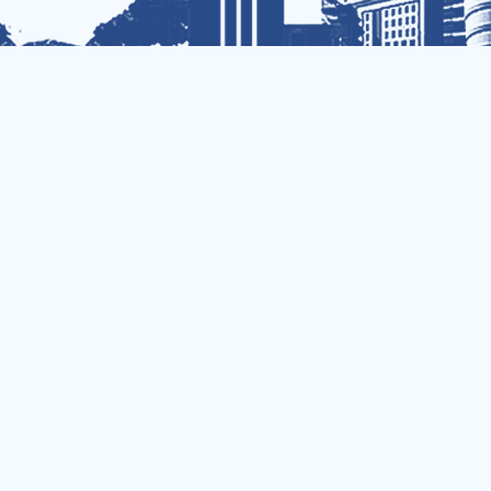
地址：河南省洛阳市开元大道263号
邮编：471023
web@haust.edu.cn
智慧校园
思政园地
我i科大
科大组织
办公OA
清风科大
教育在线
灯塔网
财务服务
马克思主义学院
智慧工会